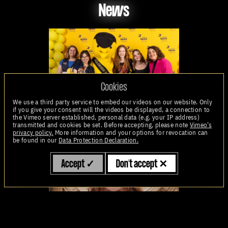
News
Cookies
We use a third party service to embed our videos on our website. Only
if you give your consent will the videos be displayed, a connection to
the Vimeo server established, personal data (e.g. your IP address)
06.06.2025
transmitted and cookies be set. Before accepting, please note
Vimeo’s
Die Drei !!! gewinnen den Goldenen Spatz
privacy policy.
More information and your options for revocation can
be found in our
Data Protection Declaration.
Accept
✓
Don’t accept
✕