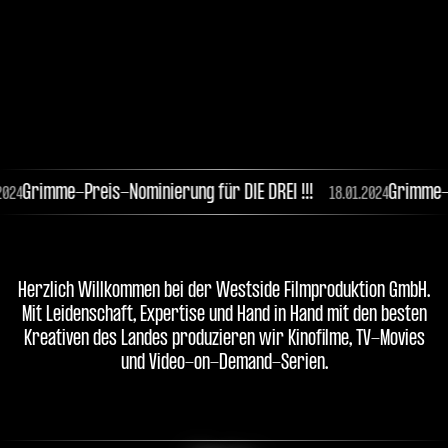
reis-Nominierung für DIE DREI !!!
Grimme-Preis-Nominie
Grimme-Preis-Nominierung für DIE DREI !!!
Grimme-Pre
24
18.01.2024
Herzlich Willkommen bei der Westside Filmproduktion GmbH.
Mit Leidenschaft, Expertise und Hand in Hand mit den besten
Kreativen des Landes produzieren wir Kinofilme, TV-Movies
und Video-on-Demand-Serien.