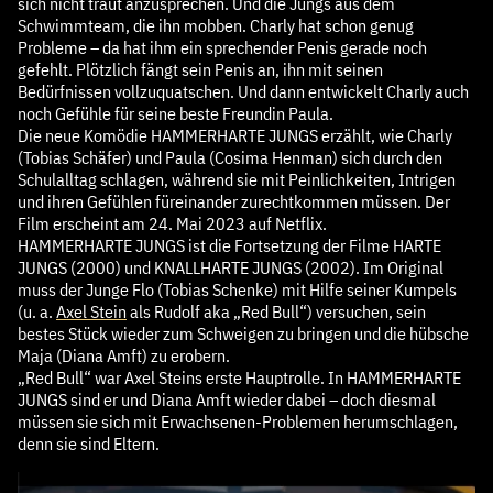
sich nicht traut anzusprechen. Und die Jungs aus dem
Schwimmteam, die ihn mobben. Charly hat schon genug
Probleme – da hat ihm ein sprechender Penis gerade noch
gefehlt. Plötzlich fängt sein Penis an, ihn mit seinen
Bedürfnissen vollzuquatschen. Und dann entwickelt Charly auch
noch Gefühle für seine beste Freundin Paula.
Die neue Komödie HAMMERHARTE JUNGS erzählt, wie Charly
(Tobias Schäfer) und Paula (Cosima Henman) sich durch den
Schulalltag schlagen, während sie mit Peinlichkeiten, Intrigen
und ihren Gefühlen füreinander zurechtkommen müssen. Der
Film erscheint am 24. Mai 2023 auf Netflix.
HAMMERHARTE JUNGS ist die Fortsetzung der Filme HARTE
JUNGS (2000) und KNALLHARTE JUNGS
(2002). Im Original
muss der Junge Flo (Tobias Schenke) mit Hilfe seiner Kumpels
(u. a.
Axel Stein
als Rudolf aka „Red Bull“) versuchen, sein
bestes Stück wieder zum Schweigen zu bringen und die hübsche
Maja (Diana Amft) zu erobern.
„Red Bull“ war Axel Steins erste Hauptrolle. In HAMMERHARTE
JUNGS sind er und Diana Amft wieder dabei – doch diesmal
müssen sie sich mit Erwachsenen-Problemen herumschlagen,
denn sie sind Eltern.