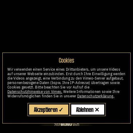
Cookies
Wir verwenden einen Service eines Drittanbieters, um unsere Videos
auf unserer Webseite einzubinden. Erst durch Ihre Einwilligung werden
die Videos angezeigt, eine Verbindung zu den Vimeo-Server aufgebaut,
personenbezogene Daten (bspw. Ihre IP-Adresse) übertragen sowie
Cookies gesetzt. Bitte beachten Sie vor Aufruf die
Datenschutzhinweise von Vimeo.
Weitere Informationen sowie Ihre
Widerrufsmöglichen finden Sie in unserer
Datenschutzerklärung.
Unsere neuesten Produktionen
Akzeptieren
✓
Ablehnen
✕
Stabil
MOMO
2025
|
TV / VoD
Mord auf dem Inka Pfad
2025
|
Kino